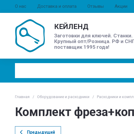
О нас
Доставка и оплата
Отзывы
Акции
КЕЙЛЕНД
Заготовки для ключей. Станки
Крупный опт/Розница. РФ и СН
поставщик 1995 года!
Главная
/
Оборудование и расходники
/
Расходники и комп
Комплект фреза+копи
Предыдущий